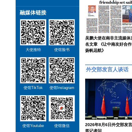
融媒体链接
吴鹏大使在南非主流媒体
名文章 《让中南友好合
大使推特
使馆脸书
扬帆远航》
外交部发言人谈话
使馆TikTok
使馆Instagram
2026年8月6日外交部发
使馆Youtube
使馆微信
答记者问