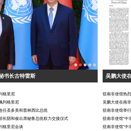
秘书长古特雷斯
列格里尼
驻南非使馆热烈
佩列格里尼
吴鹏大使在南非
连任圣多美和普林西比总统
驻南非使馆举行
部长阴和俊出席秘鲁总统权力交接仪式
列格里尼会谈