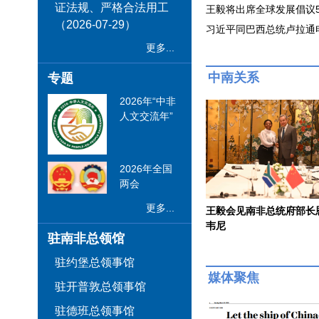
证法规、严格合法用工
王毅将出席全球发展倡议
（2026-07-29）
习近平同巴西总统卢拉通
更多...
中南关系
专题
2026年“中非
人文交流年”
2026年全国
两会
更多...
王毅会见南非总统府部长
韦尼
驻南非总领馆
驻约堡总领事馆
媒体聚焦
驻开普敦总领事馆
驻德班总领事馆