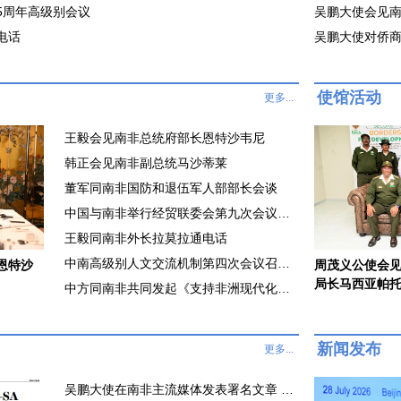
5周年高级别会议
吴鹏大使会见
电话
吴鹏大使对侨
使馆活动
更多...
王毅会见南非总统府部长恩特沙韦尼
韩正会见南非副总统马沙蒂莱
董军同南非国防和退伍军人部部长会谈
中国与南非举行经贸联委会第九次会议并签署共同发展经济伙伴关系框架协定
王毅同南非外长拉莫拉通电话
中南高级别人文交流机制第四次会议召开 谌贻琴与麦肯齐共同主持
恩特沙
周茂义公使会
局长马西亚帕
中方同南非共同发起《支持非洲现代化合作倡议》
新闻发布
更多...
吴鹏大使在南非主流媒体发表署名文章 《让中南友好合作的巨轮扬帆远航》