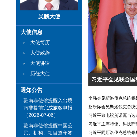
吴鹏大使
大使信息
大使简历
大使致辞
大使讲话
历任大使
习近平会见联合国
通知公告
李强会见斯洛伐克总统佩
驻南非使馆提醒入出境
赵乐际会见斯洛伐克总统
南非提前完成旅客申报
（2026-07-06）
习近平致电祝贺诺瓦当选
习近平主席特使、科技部
驻南非使馆提醒中国公
习近平同斯洛伐克总统佩
民、机构、项目遵守签