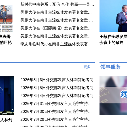
新时代中南关系：互信 合作 共赢——吴鹏大使接受总台环球资讯广播栏目专访
吴鹏大使在南非主流媒体发表署名文章《中国决定将不在世贸组织中寻求新的特殊和差别待遇彰显支持多边贸易体制庄严承诺》
吴鹏大使在南非主流媒体发表署名文章 《铭记抗战历史 共创美好未来》
吴鹏大使在《国际商报》发表署名文章《携手共创中南友好合作新局面》
吴鹏大使在南非主流媒体发表署名文章《滥施关税损人害己，开放合作铸就繁荣》
发表署
王毅在全球发展
作的巨轮
会议上的致辞
李志刚临时代办在南非主流媒体发表署名文章《不确定世界中的团结、平等与可持续之道》
领事服务
更多...
2026年8月6日外交部发言人林剑答记者问
2026年8月5日外交部发言人林剑答记者问
2026年8月4日外交部发言人林剑答记者问
2026年7月31日外交部发言人毛宁主持例行记者会
2026年7月30日外交部发言人毛宁主持例行记者会
2026年7月29日外交部发言人毛宁主持例行记者会
言人林剑