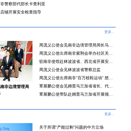
南非警察部代部长卡查利亚
商店铺开展安全检查指导
更多...
周茂义公使会见南非边境管理局局长马西亚帕托
周茂义公使出席南非紫荆会举办社区关爱活动
驻南非使馆赴林波波省、西北省开展安全检查和领事服务
周茂义公使会见林波波省警察总监
周茂义公使出席南非“百万校鞋运动” 慈善活动
覃展鹏公使会见姆普马兰加省省长、代理警察总监
见南非边境管理局
托
覃展鹏公使带队赴姆普马兰加省开展领事服务现场办公和安全巡查
更多...
关于所谓“产能过剩”问题的中方立场