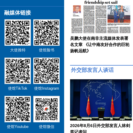
融媒体链接
吴鹏大使在南非主流媒体发表署
名文章 《让中南友好合作的巨轮
大使推特
使馆脸书
扬帆远航》
外交部发言人谈话
使馆TikTok
使馆Instagram
2026年8月6日外交部发言人林剑
使馆Youtube
使馆微信
答记者问