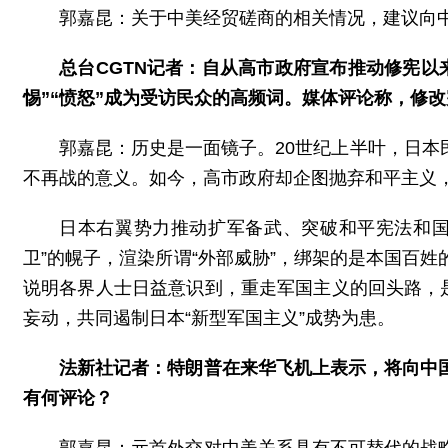
郭嘉昆：关于中美经贸磋商的相关情况，建议向
总台CGTN记者：自从高市政府宣布推动修宪以
惕”“愤怒”成为受访民众的高频词。媒体评论称，修
郭嘉昆：历史是一面镜子。20世纪上半叶，日
不再战的意义。如今，高市政府却企图抛弃和平主义，
日本右翼势力推动扩军备武、突破和平宪法和国
卫”的幌子，渲染所谓“外部威胁”，绑架的是本国百
说明各界人士日益意识到，重走军国主义的回头路，
妄动，共同遏制日本“新型军国主义”成势为患。
法新社记者：特朗普在来华飞机上表示，将向中
有何评论？
郭嘉昆：元首外交对中美关系具有不可替代的战