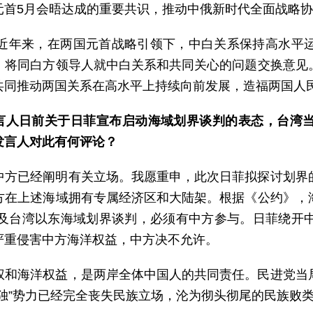
元首5月会晤达成的重要共识，推动中俄新时代全面战略
近年来，在两国元首战略引领下，中白关系保持高水平
，将同白方领导人就中白关系和共同关心的问题交换意见
共同推动两国关系在高水平上持续向前发展，造福两国人
发言人日前关于日菲宣布启动海域划界谈判的表态，台湾
发言人对此有何评论？
中方已经阐明有关立场。我愿重申，此次日菲拟探讨划界
方在上述海域拥有专属经济区和大陆架。根据《公约》，
及台湾以东海域划界谈判，必须有中方参与。日菲绕开
严重侵害中方海洋权益，中方决不允许。
权和海洋权益，是两岸全体中国人的共同责任。民进党当
独”势力已经完全丧失民族立场，沦为彻头彻尾的民族败