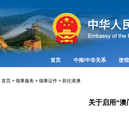
首页
中南/中非关系
使馆
首页
>
领事服务
>
领事证件
>
前往港澳
关于启用“澳