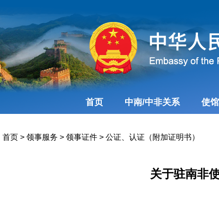
首页
中南/中非关系
使馆
首页
>
领事服务
>
领事证件
>
公证、认证（附加证明书）
关于驻南非