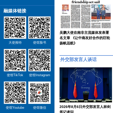
融媒体链接
吴鹏大使在南非主流媒体发表署
名文章 《让中南友好合作的巨轮
大使推特
使馆脸书
扬帆远航》
外交部发言人谈话
使馆TikTok
使馆Instagram
2026年8月6日外交部发言人林剑
使馆Youtube
使馆微信
答记者问