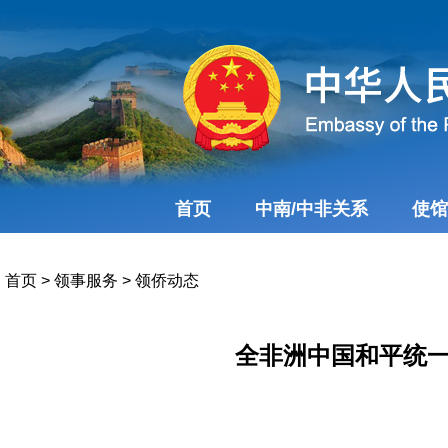
首页
中南/中非关系
使馆
首页
>
领事服务
>
领侨动态
全非洲中国和平统