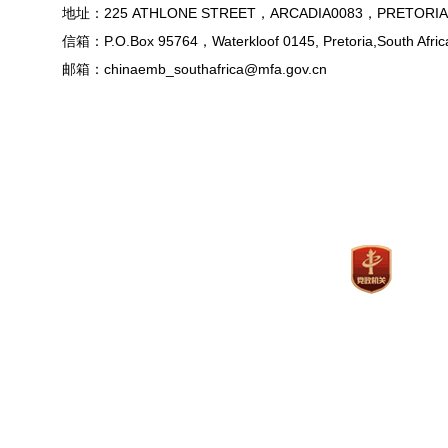
地址：225 ATHLONE STREET，ARCADIA0083，PRETORIA
信箱：P.O.Box 95764，Waterkloof 0145, Pretoria,South Afric
邮箱：chinaemb_southafrica@mfa.gov.cn