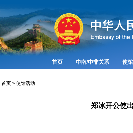
首页
中南/中非关系
使馆
首页
>
使馆活动
郑冰开公使出