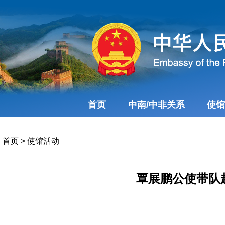
首页
中南/中非关系
使馆
首页
>
使馆活动
覃展鹏公使带队