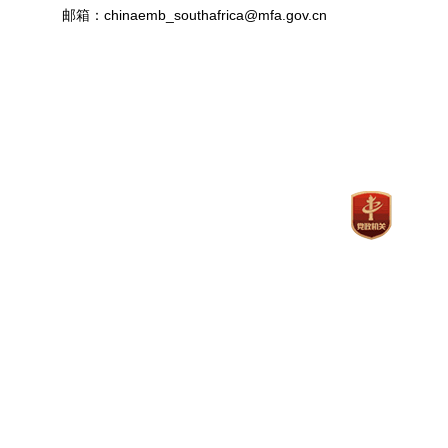
邮箱：chinaemb_southafrica@mfa.gov.cn