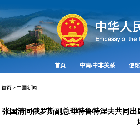
首页
中南/中非关系
使馆
首页
>
中国新闻
张国清同俄罗斯副总理特鲁特涅夫共同出