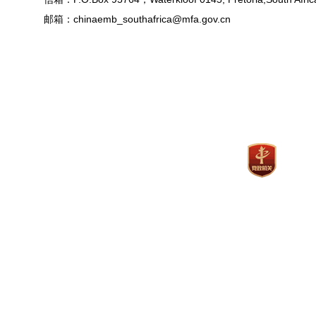
邮箱：chinaemb_southafrica@mfa.gov.cn