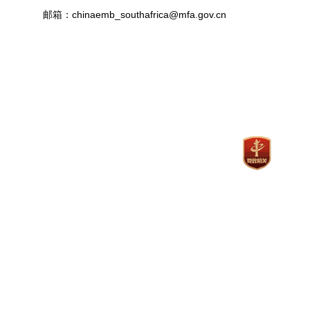
邮箱：chinaemb_southafrica@mfa.gov.cn