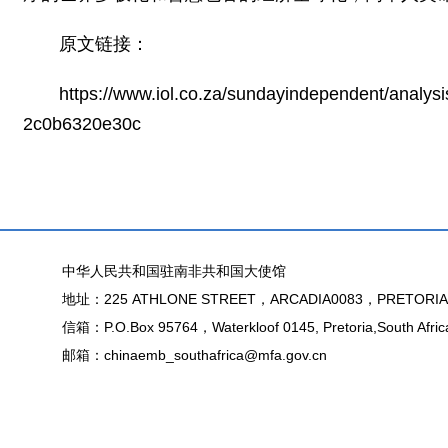
原文链接：
https://www.iol.co.za/sundayindependent/analysi
2c0b6320e30c
中华人民共和国驻南非共和国大使馆
地址：225 ATHLONE STREET，ARCADIA0083，PRETORIA
信箱：P.O.Box 95764，Waterkloof 0145, Pretoria,South Afric
邮箱：chinaemb_southafrica@mfa.gov.cn