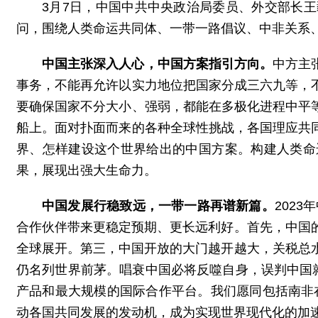
3月7日，中国中共中央政治局委员、外交部长
问，围绕人类命运共同体、一带一路倡议、中非关系
中国主张深入人心，中国方案指引方向。
中方主
事务，不能再允许以实力地位把国家分成三六九等，
要确保国家不分大小、强弱，都能在多极化进程中平
船上。面对扑面而来的各种全球性挑战，各国理应共
界、怎样建设这个世界给出的中国方案。构建人类命
果，展现出强大生命力。
中国发展行稳致远，一带一路再谱新篇。
202
合作伙伴带来更稳定预期、更长远利好。首先，中国
全球展开。第三，中国开放的大门越开越大，关税总
仍名列世界前茅。唱衰中国必将反噬自身，误判中国
产品和最大规模的国际合作平台。我们愿同包括南非在
动各国共同发展的发动机，成为实现世界现代化的加