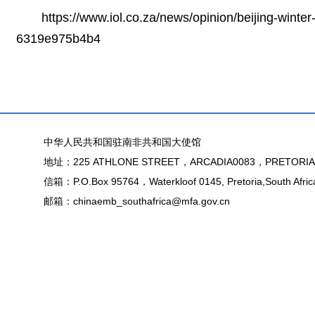
https://www.iol.co.za/news/opinion/beijing-wint
6319e975b4b4
中华人民共和国驻南非共和国大使馆
地址：225 ATHLONE STREET，ARCADIA0083，PRETORIA
信箱：P.O.Box 95764，Waterkloof 0145, Pretoria,South Afric
邮箱：chinaemb_southafrica@mfa.gov.cn