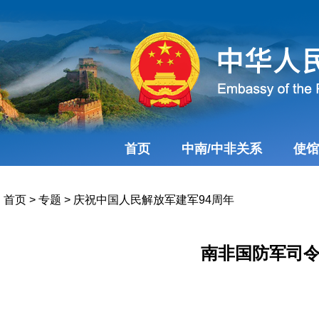
首页
中南/中非关系
使馆
首页
>
专题
>
庆祝中国人民解放军建军94周年
南非国防军司令