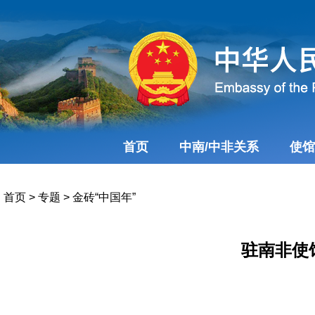
首页
中南/中非关系
使馆
首页
>
专题
>
金砖“中国年”
驻南非使