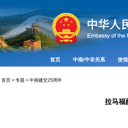
首页
中南/中非关系
使馆
首页
>
专题
>
中南建交25周年
拉马福