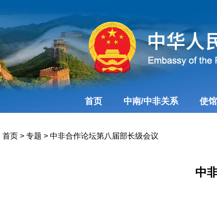
首页
中南/中非关系
使馆
首页
>
专题
>
中非合作论坛第八届部长级会议
中