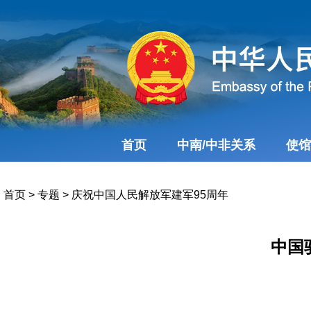
首页
中南/中非关系
使馆
首页
>
专题
>
庆祝中国人民解放军建军95周年
中国