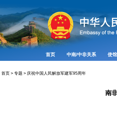
首页
中南/中非关系
使馆
首页
>
专题
>
庆祝中国人民解放军建军95周年
南