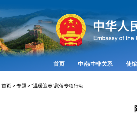
首页
中南/中非关系
使馆
首页
>
专题
>
“温暖迎春”慰侨专项行动