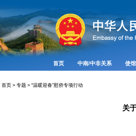
首页
中南/中非关系
使馆
首页
>
专题
>
“温暖迎春”慰侨专项行动
关