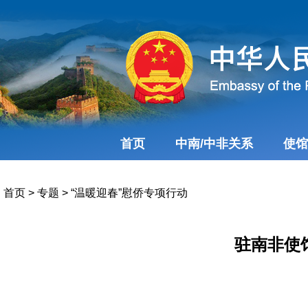
首页
中南/中非关系
使馆
首页
>
专题
>
“温暖迎春”慰侨专项行动
驻南非使馆