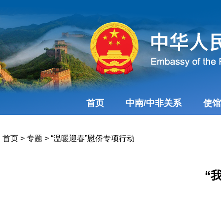
首页
中南/中非关系
使馆
首页
>
专题
>
“温暖迎春”慰侨专项行动
“