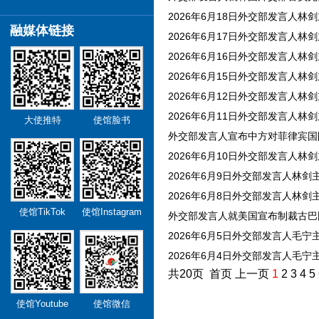
2026年6月18日外交部发言人林剑主
融媒体链接
2026年6月17日外交部发言人林剑主
2026年6月16日外交部发言人林剑主
2026年6月15日外交部发言人林剑主
2026年6月12日外交部发言人林剑主
2026年6月11日外交部发言人林剑主
大使推特
使馆脸书
外交部发言人宣布中方对菲律宾国防部
2026年6月10日外交部发言人林剑主
2026年6月9日外交部发言人林剑主
2026年6月8日外交部发言人林剑主
使馆TikTok
使馆Instagram
外交部发言人就美国宣布制裁古巴国家
2026年6月5日外交部发言人毛宁主
2026年6月4日外交部发言人毛宁主
共20页 首页 上一页
1
2
3
4
5
使馆Youtube
使馆微信