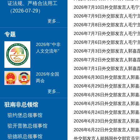
证法规、严格合法用工
2026年7月10日外交部发言人毛宁主
（2026-07-29）
2026年7月9日外交部发言人毛宁主
更多...
2026年7月8日外交部发言人毛宁主
2026年7月7日外交部发言人毛宁主
专题
2026年7月6日外交部发言人毛宁主
2026年“中非
2026年7月3日外交部发言人郭嘉昆
人文交流年”
2026年7月2日外交部发言人郭嘉昆
2026年7月1日外交部发言人郭嘉昆
2026年全国
2026年6月30日外交部发言人郭嘉昆
两会
2026年6月29日外交部发言人郭嘉昆
更多...
2026年6月26日外交部发言人郭嘉昆
2026年6月25日外交部发言人郭嘉昆
驻南非总领馆
2026年6月24日外交部发言人郭嘉昆
驻约堡总领事馆
2026年6月23日外交部发言人郭嘉昆
驻开普敦总领事馆
2026年6月22日外交部发言人郭嘉昆
驻德班总领事馆
外交部发言人就韩国外交部官员完整