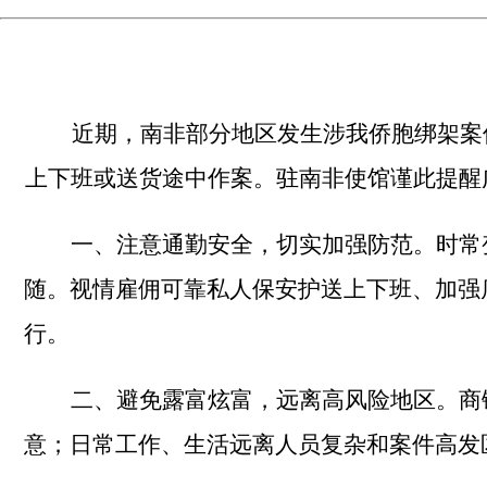
近期，
南非
部分地区
发生涉我侨胞绑架案
上下班或送货途中
作案
。
驻南非使馆
谨此
提醒
一、
注意通勤安全，切实加强防范。
时常
随。
视情雇佣可靠私人保安护送上下班、加强
行。
二、
避免露富炫富，远离高风险地区。商
意；日常工作、生活远离人员复杂和案件高发