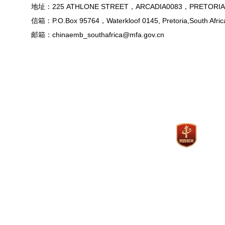
地址：225 ATHLONE STREET，ARCADIA0083，PRETORIA
信箱：P.O.Box 95764，Waterkloof 0145, Pretoria,South Afric
邮箱：chinaemb_southafrica@mfa.gov.cn