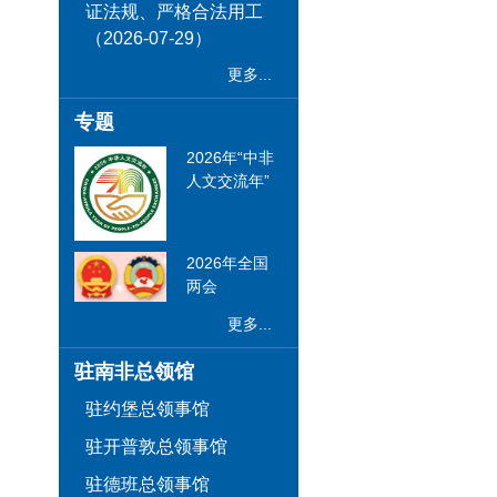
证法规、严格合法用工
（2026-07-29）
更多...
专题
2026年“中非
人文交流年”
2026年全国
两会
更多...
驻南非总领馆
驻约堡总领事馆
驻开普敦总领事馆
驻德班总领事馆