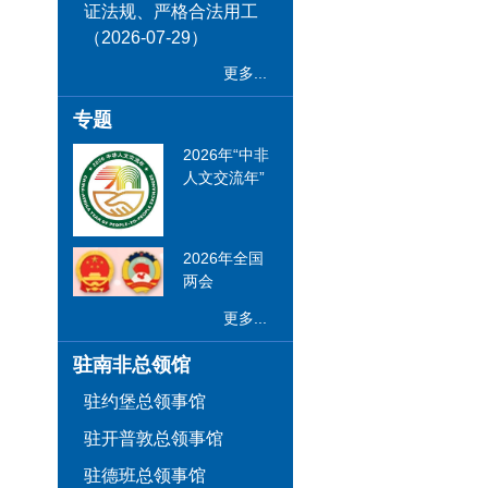
证法规、严格合法用工
（2026-07-29）
更多...
专题
2026年“中非
人文交流年”
2026年全国
两会
更多...
驻南非总领馆
驻约堡总领事馆
驻开普敦总领事馆
驻德班总领事馆