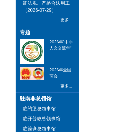
证法规、严格合法用工
（2026-07-29）
更多...
专题
2026年“中非
人文交流年”
2026年全国
两会
更多...
驻南非总领馆
驻约堡总领事馆
驻开普敦总领事馆
驻德班总领事馆