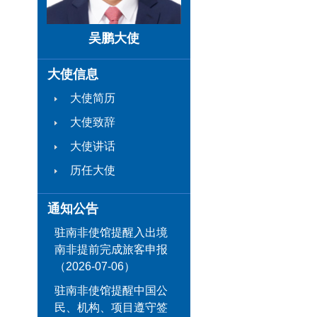
吴鹏大使
大使信息
大使简历
大使致辞
大使讲话
历任大使
通知公告
驻南非使馆提醒入出境
南非提前完成旅客申报
（2026-07-06）
驻南非使馆提醒中国公
民、机构、项目遵守签